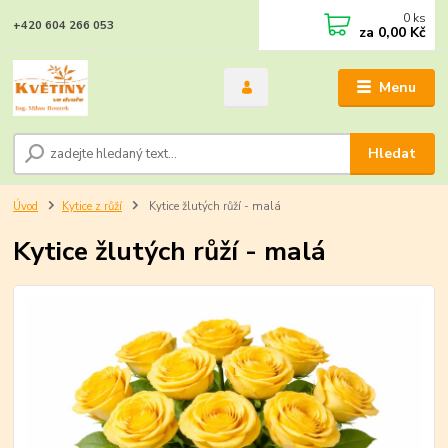
0
ks
+420 604 266 053
za
0,00 Kč
Menu
Hledat
Úvod
Kytice z růží
Kytice žlutých růží - malá
Kytice žlutých růží - malá