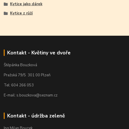
Kytice jako dárek
Kytice z růží
Kontakt - Květiny ve dvoře
Štěpánka Bouzková
Pražská 79/5 301 00 Plzeň
Tel: 604 266 053
E-mail: s.bouzkova@seznam.cz
Kontakt - údržba zeleně
Ing.Milan Bouzek