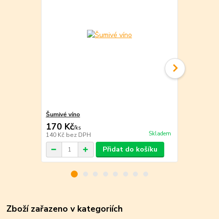
Šumivé víno
Bílé víno
170 Kč
140 Kč
/
ks
/
ks
Skladem
140 Kč
bez DPH
116 Kč
bez 
Přidat do košíku
Zboží zařazeno v kategoriích