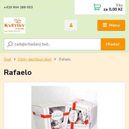
0
ks
+420 604 266 053
za
0,00 Kč
Menu
Hledat
Úvod
Dárky, doplňkové zboží
Rafaelo
Rafaelo