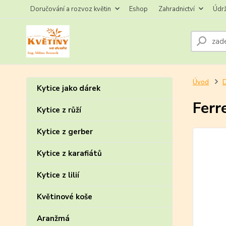
Doručování a rozvoz květin
Eshop
Zahradnictví
Údr
Úvod
D
Kytice jako dárek
Ferr
Kytice z růží
Kytice z gerber
Kytice z karafiátů
Kytice z lilií
Květinové koše
Aranžmá