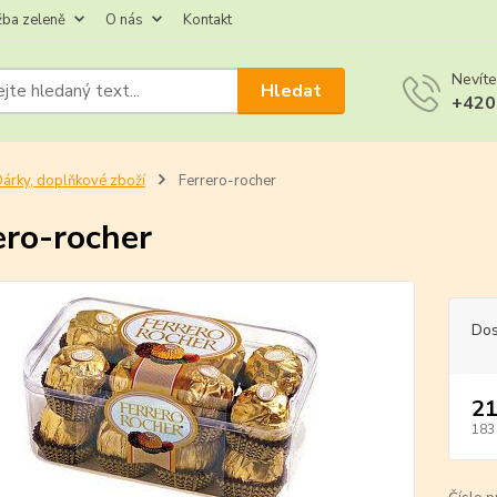
žba zeleně
O nás
Kontakt
Nevíte
Hledat
+420
árky, doplňkové zboží
Ferrero-rocher
ero-rocher
Dos
21
183