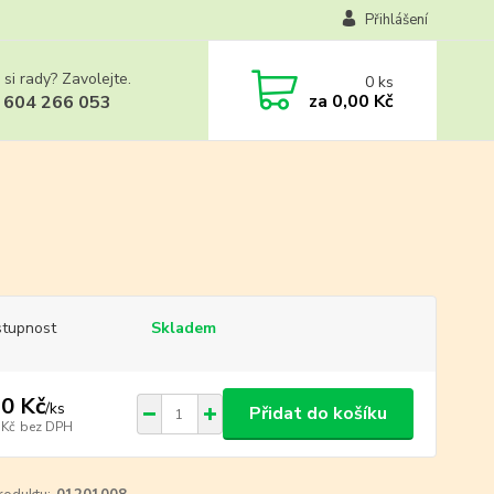
Přihlášení
 si rady? Zavolejte.
0
ks
za
0,00 Kč
 604 266 053
tupnost
Skladem
0 Kč
/
ks
Přidat do košíku
 Kč
bez DPH