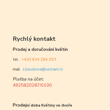
Rychlý kontakt
Prodej a doručování květin
tel.:
+420 604 266 053
mail:
s.bouzkova@seznam.cz
Platba na účet:
4925820287/0100
Prodej
ní doba Květiny ve dvoře