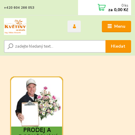
0
ks
+420 604 266 053
za
0,00 Kč
Menu
Hledat