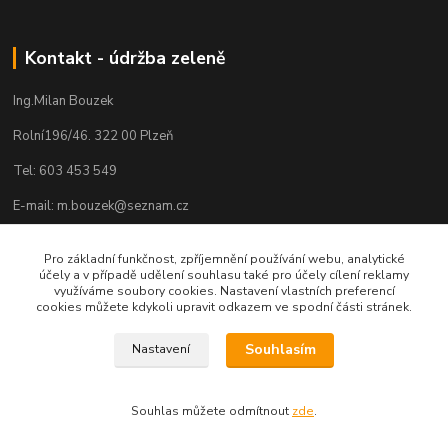
Kontakt - údržba zeleně
Ing.Milan Bouzek
Rolní196/46. 322 00 Plzeň
Tel: 603 453 549
E-mail: m.bouzek@seznam.cz
Pro základní funkčnost, zpříjemnění používání webu, analytické
účely a v případě udělení souhlasu také pro účely cílení reklamy
využíváme soubory cookies. Nastavení vlastních preferencí
cookies můžete kdykoli upravit odkazem ve spodní části stránek.
Souhlasím
Nastavení
Souhlas můžete odmítnout
zde
.
Vytvořeno na
Eshop-rychle.cz