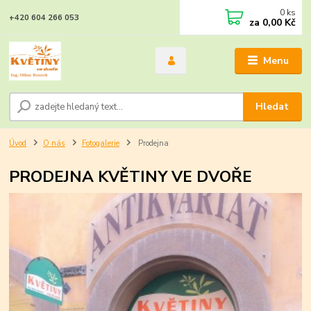
0
ks
+420 604 266 053
za
0,00 Kč
Menu
Hledat
Úvod
O nás
Fotogalerie
Prodejna
PRODEJNA KVĚTINY VE DVOŘE