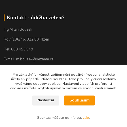
Kontakt - údržba zeleně
Ing.Milan Bouzek
Rolní196/46. 322 00 Plzeň
Tel: 603 453 549
E-mail: m.bouzek@seznam.cz
Pro základní funkčnost, zpříjemnění používání webu, analytické
účely a v případě udělení souhlasu také pro účely cílení reklamy
využíváme soubory cookies. Nastavení vlastních preferencí
cookies můžete kdykoli upravit odkazem ve spodní části stránek.
Souhlasím
Nastavení
Souhlas můžete odmítnout
zde
.
Vytvořeno na
Eshop-rychle.cz