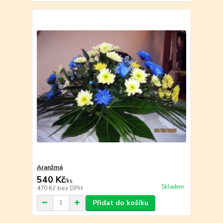
Aranžmá
540 Kč
/
ks
Skladem
470 Kč
bez DPH
Přidat do košíku