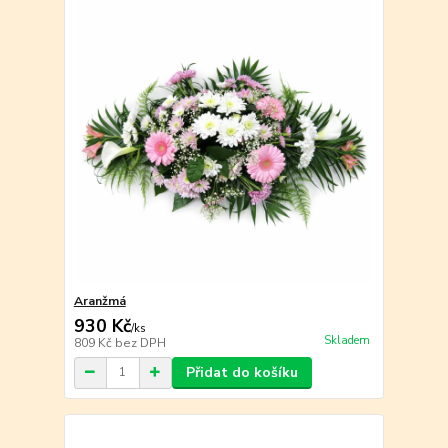
Aranžmá
930 Kč
/
ks
Skladem
809 Kč
bez DPH
Přidat do košíku