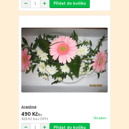
Přidat do košíku
Aranžmá
490 Kč
/
ks
Skladem
426 Kč
bez DPH
Přidat do košíku