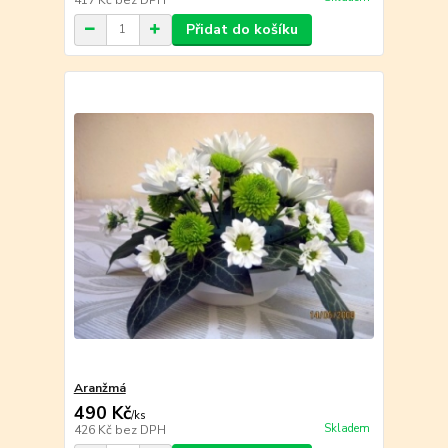
Přidat do košíku
Aranžmá
490 Kč
/
ks
Skladem
426 Kč
bez DPH