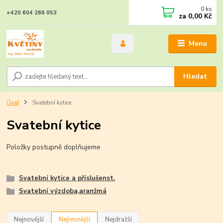
0
ks
+420 604 266 053
za
0,00 Kč
Menu
Hledat
Úvod
Svatební kytice
Svatební kytice
Položky postupně doplňujeme
Svatební kytice a příslušenst.
Svatební výzdoba,aranžmá
Nejnovější
Nejlevnější
Nejdražší