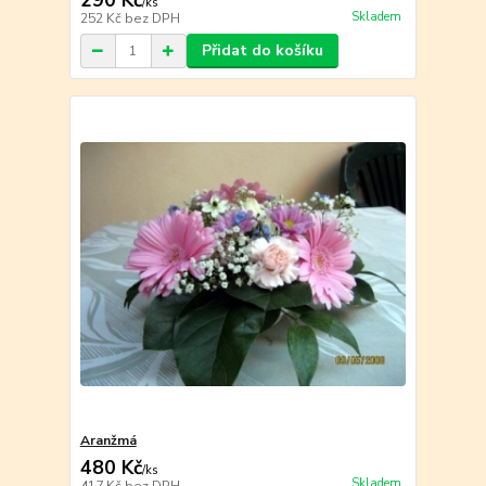
290 Kč
/
ks
Skladem
252 Kč
bez DPH
Přidat do košíku
Aranžmá
480 Kč
/
ks
Skladem
417 Kč
bez DPH