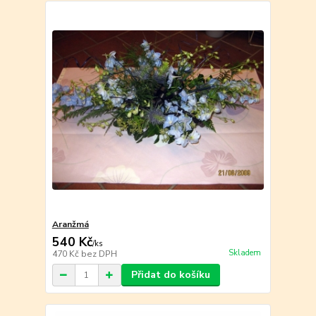
Aranžmá
540 Kč
/
ks
Skladem
470 Kč
bez DPH
Přidat do košíku