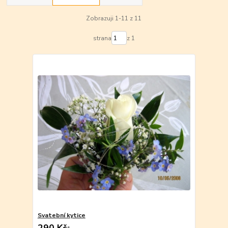
Zobrazuji 1-11 z 11
strana
z 1
Svatební kytice