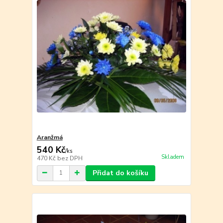
Aranžmá
540 Kč
/
ks
Skladem
470 Kč
bez DPH
Přidat do košíku