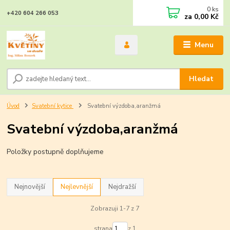
0
ks
+420 604 266 053
za
0,00 Kč
Menu
Hledat
Úvod
Svatební kytice
Svatební výzdoba,aranžmá
Svatební výzdoba,aranžmá
Položky postupně doplňujeme
Nejnovější
Nejlevnější
Nejdražší
Zobrazuji 1-7 z 7
strana
z 1