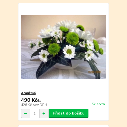
Aranžmá
490 Kč
/
ks
Skladem
426 Kč
bez DPH
Přidat do košíku