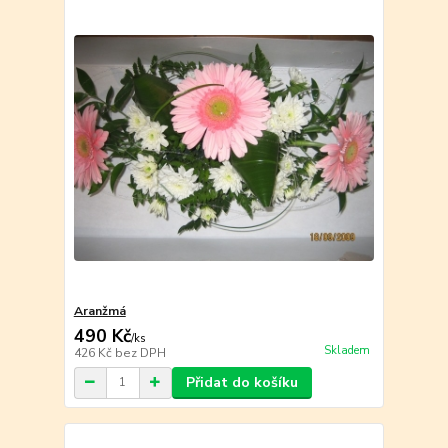
Aranžmá
490 Kč
/
ks
Skladem
426 Kč
bez DPH
Přidat do košíku