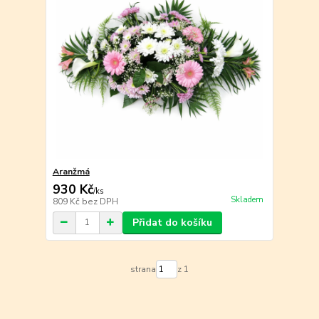
Aranžmá
930 Kč
/
ks
Skladem
809 Kč
bez DPH
Přidat do košíku
strana
z 1