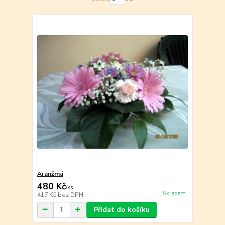
Aranžmá
480 Kč
/
ks
Skladem
417 Kč
bez DPH
Přidat do košíku