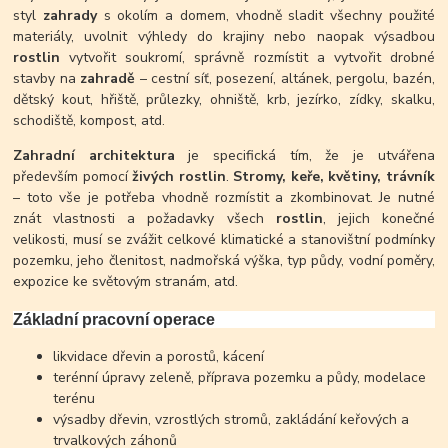
styl
zahrady
s okolím a domem, vhodně sladit všechny použité
materiály, uvolnit výhledy do krajiny nebo naopak výsadbou
rostlin
vytvořit soukromí, správně rozmístit a vytvořit drobné
stavby na
zahradě
– cestní síť, posezení, altánek, pergolu, bazén,
dětský kout, hřiště, průlezky, ohniště, krb, jezírko, zídky, skalku,
schodiště, kompost, atd.
Zahradní architektura
je specifická tím, že je utvářena
především pomocí
živých rostlin
.
Stromy, keře, květiny, trávník
– toto vše je potřeba vhodně rozmístit a zkombinovat. Je nutné
znát vlastnosti a požadavky všech
rostlin
, jejich konečné
velikosti, musí se zvážit celkové klimatické a stanovištní podmínky
pozemku, jeho členitost, nadmořská výška, typ půdy, vodní poměry,
expozice ke světovým stranám, atd.
Základní pracovní operace
likvidace dřevin a porostů, kácení
terénní úpravy zeleně, příprava pozemku a půdy, modelace
terénu
výsadby dřevin, vzrostlých stromů, zakládání keřových a
trvalkových záhonů