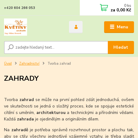
0
ks
+420 604 266 053
za
0,00 Kč
Menu
Hledat
Úvod
Zahradnictví
Tvorba zahrad
ZAHRADY
Tvorba
zahrad
se může na první pohled zdát jednoduchá, ovšem
ve skutečnosti se jedná o složitý proces, kde se spojuje estetické
cítění s uměním,
architekturou
a technickými a přírodními vědami.
Každá
zahrada
je ojedinělým a originálním dílem.
Na
zahradě
je potřeba správně rozvrhnout prostor a plochu tak,
aby se ctily všechny jednotlivé vzájemné vztahy, je třeba sladit