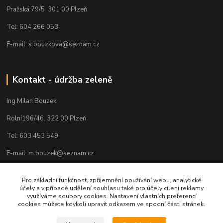
Pražská 79/5 301 00 Plzeň
Tel: 604 266 053
E-mail: s.bouzkova@seznam.cz
Kontakt - údržba zeleně
Ing.Milan Bouzek
Rolní196/46. 322 00 Plzeň
Tel: 603 453 549
E-mail: m.bouzek@seznam.cz
Pro základní funkčnost, zpříjemnění používání webu, analytické
účely a v případě udělení souhlasu také pro účely cílení reklamy
využíváme soubory cookies. Nastavení vlastních preferencí
cookies můžete kdykoli upravit odkazem ve spodní části stránek.