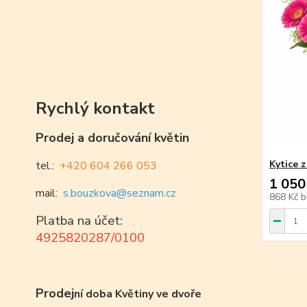
Rychlý kontakt
Prodej a doručování květin
Kytice z
tel.:
+420 604 266 053
1 050
mail:
s.bouzkova@seznam.cz
868 Kč
b
Platba na účet:
4925820287/0100
Prodej
ní doba Květiny ve dvoře