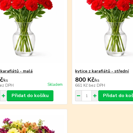
 karafiátů - malá
kytice z karafiátů - střední
č
800 Kč
/
ks
/
ks
Skladem
ez DPH
661 Kč
bez DPH
Přidat do košíku
Přidat do ko