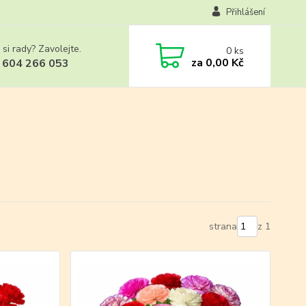
Přihlášení
 si rady? Zavolejte.
0
ks
za
0,00 Kč
 604 266 053
strana
z 1