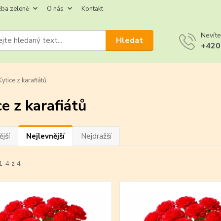
žba zeleně
O nás
Kontakt
Nevíte
Hledat
+420
ytice z karafiátů
ce z karafiátů
jší
Nejlevnější
Nejdražší
1-4 z 4