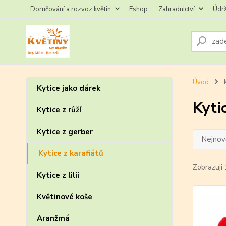
Doručování a rozvoz květin
Eshop
Zahradnictví
Údr
Úvod
K
Kytice jako dárek
Kyti
Kytice z růží
Kytice z gerber
Nejnově
Kytice z karafiátů
Zobrazuji 
Kytice z lilií
Květinové koše
Aranžmá