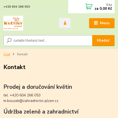
0
ks
+420 604 266 053
za
0,00 Kč
Menu
Hledat
Úvod
Kontakt
Kontakt
Prodej a doručování květin
tel. +420 604 266 053
m.bouzek@zahradnictvi-plzen.cz
Údržba zeleně a zahradnictví