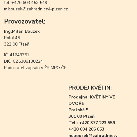
tel. +420 603 453 549
m.bouzek@zahradnictvi-plzen.cz
Provozovatel:
Ing.Milan Bouzek
Rolní 46
322 00 Plzeň
IČ: 41649761
DIČ: CZ6308130224
Podnikatel zapsán v ŽR MPO ČR
PRODEJ KVĚTIN:
Prodejna: KVĚTINY VE
DVOŘE
Pražská 5
301 00 Plzeň
Tel.: +420 377 223 559
+420 604 266 053
m.bouzek@zahradnictvi-