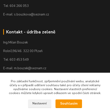
Tel: 604 266 053
E-mail: s.bouzkova@seznam.cz
Kontakt - údržba zeleně
Ing.Milan Bouzek
Rolní196/46. 322 00 Plzeň
Tel: 603 453 549
E-mail: m.bouzek@seznam.cz
Pro základní funkčnost, zpříjemnění používání webu, analytické
účely a v případě udělení souhlasu také pro účely cílení reklamy
využíváme soubory cookies. Nastavení vlastních preferencí
cookies můžete kdykoli upravit odkazem ve spodní části stránek.
Souhlasím
Nastavení