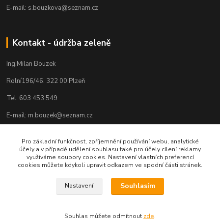
E-mail: s.bouzkova@seznam.cz
Kontakt - údržba zeleně
Ing.Milan Bouzek
Rolní196/46. 322 00 Plzeň
Tel: 603 453 549
E-mail: m.bouzek@seznam.cz
Pro základní funkčnost, zpříjemnění používání webu, analytické
účely a v případě udělení souhlasu také pro účely cílení reklamy
využíváme soubory cookies. Nastavení vlastních preferencí
cookies můžete kdykoli upravit odkazem ve spodní části stránek.
Souhlasím
Nastavení
Souhlas můžete odmítnout
zde
.