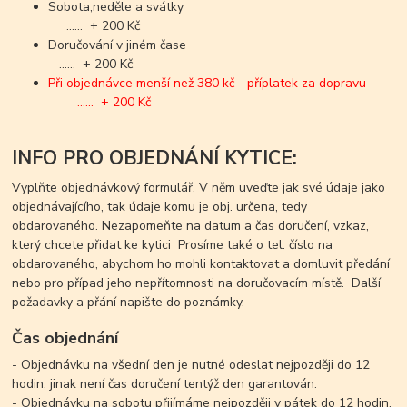
Sobota,neděle a svátky
...... + 200 Kč
Doručování v jiném čase
...... + 200 Kč
Při objednávce menší než 380 kč - příplatek za dopravu
...... + 200 Kč
INFO PRO OBJEDNÁNÍ KYTICE:
Vyplňte objednávkový formulář. V něm uveďte jak své údaje jako
objednávajícího, tak údaje komu je obj. určena, tedy
obdarovaného. Nezapomeňte na datum a čas doručení, vzkaz,
který chcete přidat ke kytici Prosíme také o tel. číslo na
obdarovaného, abychom ho mohli kontaktovat a domluvit předání
nebo pro případ jeho nepřítomnosti na doručovacím místě. Další
požadavky a přání napište do poznámky.
Čas objednání
- Objednávku na všední den je nutné odeslat nejpozději do 12
hodin, jinak není čas doručení tentýž den garantován.
- Objednávku na sobotu přijímáme nejpozději v pátek do 12 hodin.