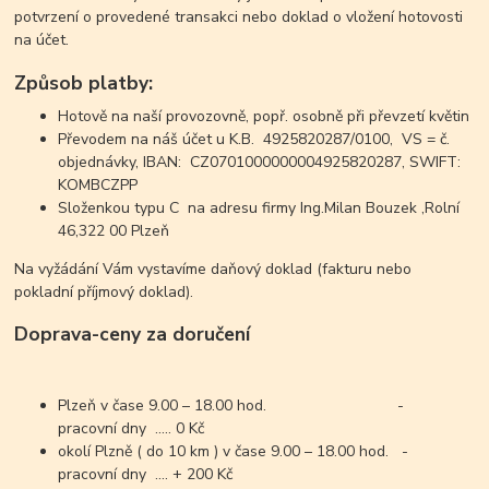
potvrzení o provedené transakci nebo doklad o vložení hotovosti
na účet.
Způsob platby:
Hotově na naší provozovně, popř. osobně při převzetí květin
Převodem na náš účet u K.B. 4925820287/0100, VS = č.
objednávky, IBAN: CZ0701000000004925820287, SWIFT:
KOMBCZPP
Složenkou typu C na adresu firmy Ing.Milan Bouzek ,Rolní
46,322 00 Plzeň
Na vyžádání Vám vystavíme daňový doklad (fakturu nebo
pokladní příjmový doklad).
Doprava-ceny za doručení
Plzeň v čase 9.00 – 18.00 hod. -
pracovní dny ..... 0 Kč
okolí Plzně ( do 10 km ) v čase 9.00 – 18.00 hod. -
pracovní dny .... + 200 Kč