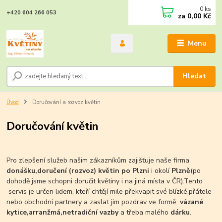
0
ks
+420 604 266 053
za
0,00 Kč
Menu
Hledat
Úvod
Doručování a rozvoz květin
Doručování květin
Pro zlepšení služeb našim zákazníkům zajišťuje naše firma
donášku,doručení (rozvoz) květin po Plzni
i okolí
Plzně
(po
dohodě jsme schopni doručit květiny i na jiná místa v ČR).Tento
servis je určen lidem, kteří chtějí mile překvapit své blízké,přátele
nebo obchodní partnery a zaslat jim pozdrav ve formě
vázané
kytice,arranžmá,netradiční vazby
a třeba malého
dárku
.