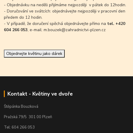
- Objednávku na neděli přijímáme nejpozději v pátek do 12hodin.
- Doručování ve svátcích: objednávejte nejpozději v pracovní den
předem do 12 hodin.
- V případě, že doručení spěchá objednávejte přímo na
tel. +420
604 266 053
, e-mail: m.bouzek@zahradnictvi-plzen.cz
Objednejte květinu jako dárek
Kontakt - Květiny ve dvoře
Štěpánka Bouzková
Pražská 79/5 301 00 Plzeň
Tel: 604 266 053