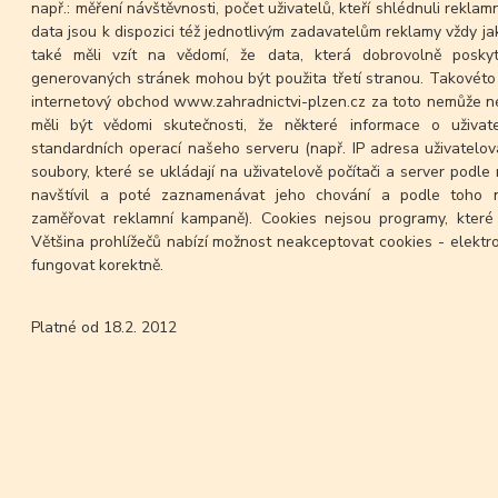
např.: měření návštěvnosti, počet uživatelů, kteří shlédnuli reklam
data jsou k dispozici též jednotlivým zadavatelům reklamy vždy jako
také měli vzít na vědomí, že data, která dobrovolně posky
generovaných stránek mohou být použita třetí stranou. Takovéto 
internetový obchod www.zahradnictvi-plzen.cz za toto nemůže n
měli být vědomi skutečnosti, že některé informace o uživa
standardních operací našeho serveru (např. IP adresa uživatelova
soubory, které se ukládají na uživatelově počítači a server podle 
navštívil a poté zaznamenávat jeho chování a podle toho n
zaměřovat reklamní kampaně). Cookies nejsou programy, které 
Většina prohlížečů nabízí možnost neakceptovat cookies - elekt
fungovat korektně.
Platné od 18.2. 2012