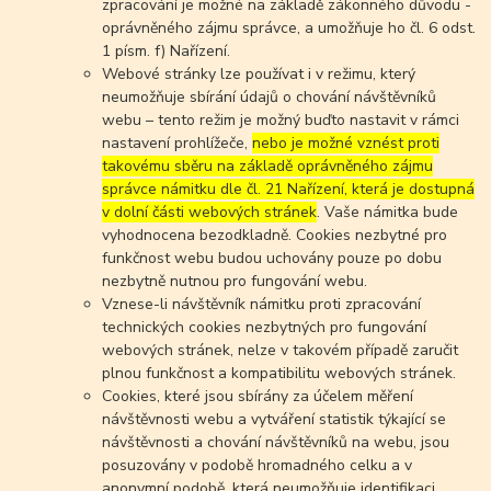
zpracování je možné na základě zákonného důvodu -
oprávněného zájmu správce, a umožňuje ho čl. 6 odst.
1 písm. f) Nařízení.
Webové stránky lze používat i v režimu, který
neumožňuje sbírání údajů o chování návštěvníků
webu – tento režim je možný buďto nastavit v rámci
nastavení prohlížeče,
nebo je možné vznést proti
takovému sběru na základě oprávněného zájmu
správce námitku dle čl. 21 Nařízení, která je dostupná
v dolní části webových stránek
. Vaše námitka bude
vyhodnocena bezodkladně. Cookies nezbytné pro
funkčnost webu budou uchovány pouze po dobu
nezbytně nutnou pro fungování webu.
Vznese-li návštěvník námitku proti zpracování
technických cookies nezbytných pro fungování
webových stránek, nelze v takovém případě zaručit
plnou funkčnost a kompatibilitu webových stránek.
Cookies, které jsou sbírány za účelem měření
návštěvnosti webu a vytváření statistik týkající se
návštěvnosti a chování návštěvníků na webu, jsou
posuzovány v podobě hromadného celku a v
anonymní podobě, která neumožňuje identifikaci