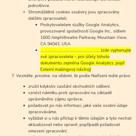
jednotlivce.
Shromážděné cookies soubory jsou zpracovány
dalšími zpracovateli:
Poskytovatelem služby Google Analytics,
provozované společností Google Inc., sídlem
1600 Amphitheatre Parkway, Mountain View,
CA 94043, USA
……………………………………………………..… (zde vyjmenujte
své zpracovatele – pro účely tohoto
dokumentu zejména Google Analytics, popř.
Externí mailingový nástroj)
Vezměte, prosíme, na vědomí, že podle Nařízení máte právo:
zrušit kdykoliv zasílání obchodních sdělení,
vznést námitku proti zpracování na základě
oprávněného zájmu správce,
požadovat po nás informaci, jaké vaše osobní údaje
zpracováváme,
vyžádat si u nás přístup k těmto údajům a tyto nechat
aktualizovat nebo opravit, popřípadě požadovat
omezení zpracování,