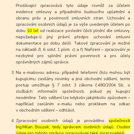
Prodávající zpracovává tyto údaje rovněž za účelem
evidence smlouvy a případného budoucího uplatnění a
obranu práv a povinností smluvních stran. Uchování a
zpracování osobních údajů je za výše uvedeným účelem po
dobu
10 let
od realizace poslední části plnění dle smlouvy,
nepožaduje-li jiný právní předpis uchování smluvní
dokumentace po dobu delší. Takové zpracování je možné
na základě čl. 6 odst. 1 písm. c) a f) Nařízení – zpracování je
nezbytné pro splnění právní povinnosti a pro účely
oprávněných zájmů správce.
Na e-mailovou adresu, případně telefonní číslo mohou být
kupujícímu zasílány novinky a jiná obchodní sdělení, tento
postup umožňuje § 7 odst. 3 zákona č.480/2004 Sb., o
službách informační společnosti, pokud jej kupující
neodmítne. Tato sdělení lze kdykoliv jakýmkoliv způsobem –
například zasláním e-mailu nebo proklikem na odkaz
v obchodním sdělení – odhlásit.
Zpracování osobních údajů je prováděno
společností
Ing.Milan Bouzek, tedy správcem osobních údajů. Osobní
údaje pro tohoto správce zpracovávají také zpracovatelé: