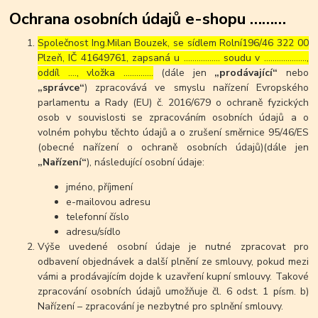
Ochrana osobních údajů e-shopu ………
Společnost Ing.Milan Bouzek, se sídlem Rolní196/46 322 00
Plzeň, IČ 41649761, zapsaná u …………….. soudu v ………………..,
oddíl …., vložka …………..
(dále jen
„prodávající“
nebo
„správce“
) zpracovává ve smyslu nařízení Evropského
parlamentu a Rady (EU) č. 2016/679 o ochraně fyzických
osob v souvislosti se zpracováním osobních údajů a o
volném pohybu těchto údajů a o zrušení směrnice 95/46/ES
(obecné nařízení o ochraně osobních údajů)(dále jen
„Nařízení“
), následující osobní údaje:
jméno, příjmení
e-mailovou adresu
telefonní číslo
adresu/sídlo
Výše uvedené osobní údaje je nutné zpracovat pro
odbavení objednávek a další plnění ze smlouvy, pokud mezi
vámi a prodávajícím dojde k uzavření kupní smlouvy. Takové
zpracování osobních údajů umožňuje čl. 6 odst. 1 písm. b)
Nařízení – zpracování je nezbytné pro splnění smlouvy.