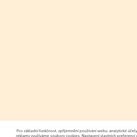
Pro základní funkčnost, zpříjemnění používání webu, analytické účely
reklamy využíváme soubory cookies. Nastavení vlastních preferencí