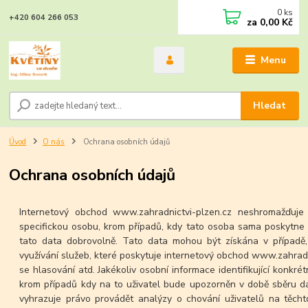
0
ks
+420 604 266 053
za
0,00 Kč
Menu
Hledat
Úvod
O nás
Ochrana osobních údajů
Ochrana osobních údajů
Internetový obchod www.zahradnictvi-plzen.cz neshromažďuje 
specifickou osobu, krom případů, kdy tato osoba sama poskytne
tato data dobrovolně. Tato data mohou být získána v případě
využívání služeb, které poskytuje internetový obchod www.zahradni
se hlasování atd. Jakékoliv osobní informace identifikující konkré
krom případů kdy na to uživatel bude upozorněn v době sběru da
vyhrazuje právo provádět analýzy o chování uživatelů na těchto