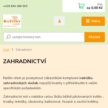
0
ks
+420 604 266 053
za
0,00 Kč
Menu
Hledat
Úvod
Zahradnictví
ZAHRADNICTVÍ
Naším cílem je poskytnout zákazníkům komplexní
nabídku
zahradnických služeb
nejvyšší kvality s přihlédnutím k vašim
specifickým požadavkům.
Zahradnictví má v nabídce celou škálu běžně pěstovaných květin -
trvalky, letničky, cibuloviny, balkonové, řezané a sezóní květiny.