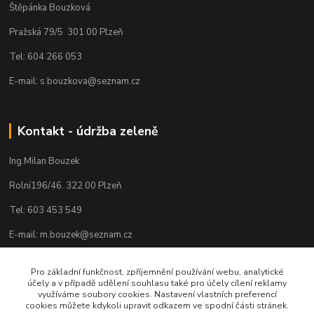
Štěpánka Bouzková
Pražská 79/5 301 00 Plzeň
Tel: 604 266 053
E-mail: s.bouzkova@seznam.cz
Kontakt - údržba zeleně
Ing.Milan Bouzek
Rolní196/46. 322 00 Plzeň
Tel: 603 453 549
E-mail: m.bouzek@seznam.cz
Pro základní funkčnost, zpříjemnění používání webu, analytické
účely a v případě udělení souhlasu také pro účely cílení reklamy
využíváme soubory cookies. Nastavení vlastních preferencí
cookies můžete kdykoli upravit odkazem ve spodní části stránek.