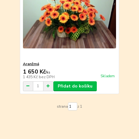
Aranžmá
1 650 Kč
/
ks
Skladem
1 435 Kč
bez DPH
Přidat do košíku
strana
z 1