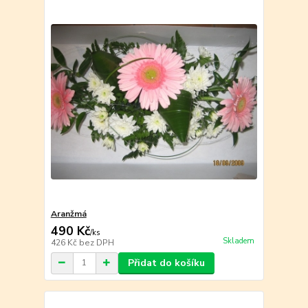
Aranžmá
490 Kč
/
ks
Skladem
426 Kč
bez DPH
Přidat do košíku