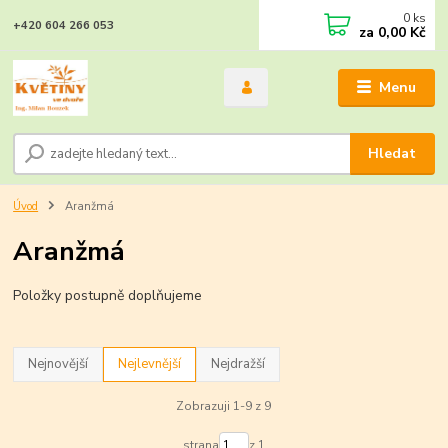
0
ks
+420 604 266 053
za
0,00 Kč
Menu
Hledat
Úvod
Aranžmá
Aranžmá
Položky postupně doplňujeme
Nejnovější
Nejlevnější
Nejdražší
Zobrazuji 1-9 z 9
strana
z 1