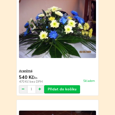
Aranžmá
540 Kč
/
ks
Skladem
470 Kč
bez DPH
Přidat do košíku