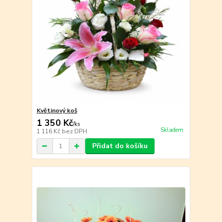
Květinový koš
1 350 Kč
/
ks
Skladem
1 116 Kč
bez DPH
Přidat do košíku