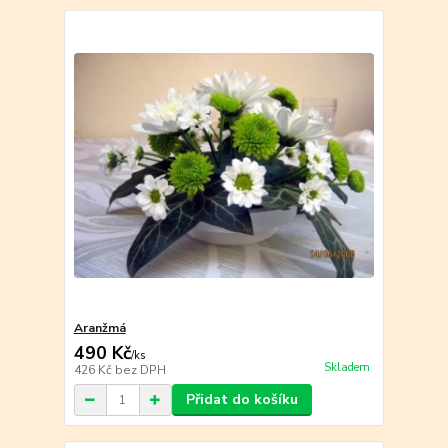
Aranžmá
490 Kč
/
ks
Skladem
426 Kč
bez DPH
Přidat do košíku