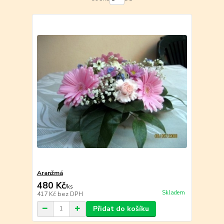
Aranžmá
480 Kč
/
ks
Skladem
417 Kč
bez DPH
Přidat do košíku