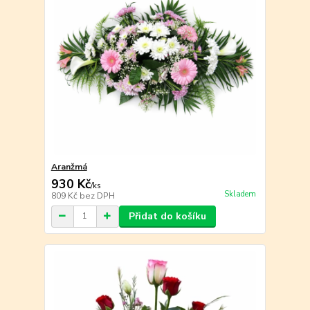
Aranžmá
930 Kč
/
ks
Skladem
809 Kč
bez DPH
Přidat do košíku