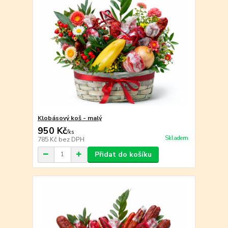
Klobásový koš - malý
950 Kč
/
ks
Skladem
785 Kč
bez DPH
Přidat do košíku