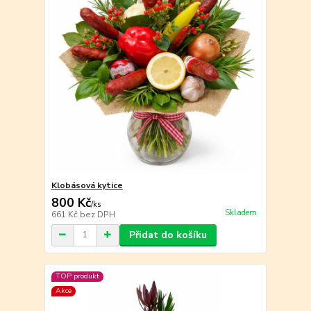
Klobásová kytice
800 Kč
/
ks
Skladem
661 Kč
bez DPH
Přidat do košíku
TOP produkt
Akce