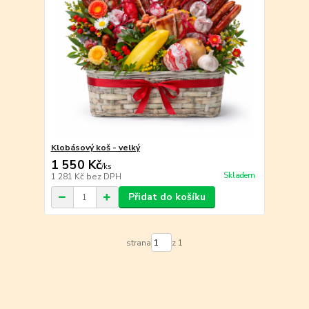
Klobásový koš - velký
1 550 Kč
/
ks
Skladem
1 281 Kč
bez DPH
Přidat do košíku
strana
z 1