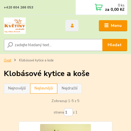
0
ks
+420 604 266 053
za
0,00 Kč
Menu
Hledat
Úvod
Klobásové kytice a koše
Klobásové kytice a koše
Nejnovější
Nejlevnější
Nejdražší
Zobrazuji 1-5 z 5
strana
z 1