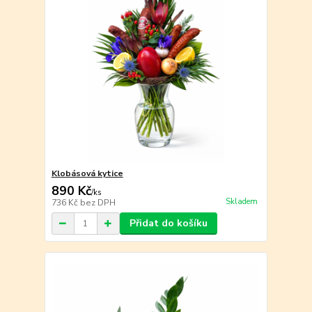
Klobásová kytice
890 Kč
/
ks
Skladem
736 Kč
bez DPH
Přidat do košíku