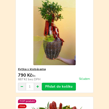
Kytka s klobásama
790 Kč
/
ks
Skladem
687 Kč
bez DPH
Přidat do košíku
TOP produkt
Akce