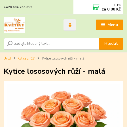
0
ks
+420 604 266 053
za
0,00 Kč
Menu
Hledat
Úvod
Kytice z růží
Kytice lososových růží - malá
Kytice lososových růží - malá