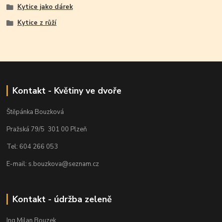
Kytice jako dárek
Kytice z růží
Kontakt - Květiny ve dvoře
Štěpánka Bouzková
Pražská 79/5 301 00 Plzeň
Tel: 604 266 053
E-mail: s.bouzkova@seznam.cz
Kontakt - údržba zeleně
Ing.Milan Bouzek