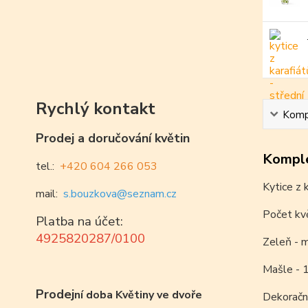
Rychlý kontakt
Kompl
Prodej a doručování květin
Komple
tel.:
+420 604 266 053
Kytice z 
mail:
s.bouzkova@seznam.cz
Počet kv
Platba na účet:
4925820287/0100
Zeleň - m
Mašle - 1
Prodej
ní doba Květiny ve dvoře
Dekorační