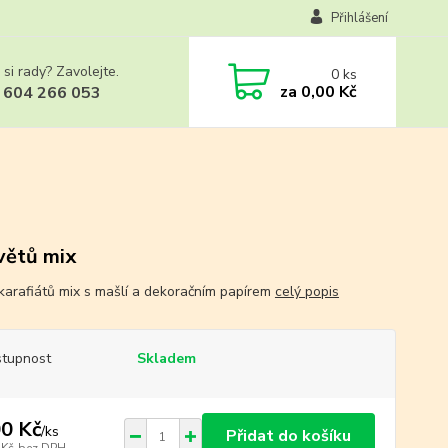
Přihlášení
 si rady? Zavolejte.
0
ks
za
0,00 Kč
 604 266 053
větů mix
 karafiátů mix s mašlí a dekoračním papírem
celý popis
tupnost
Skladem
0 Kč
/
ks
Přidat do košíku
 Kč
bez DPH