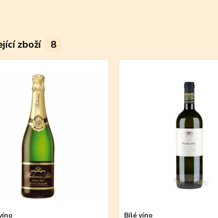
jící zboží
8
víno
Bílé víno