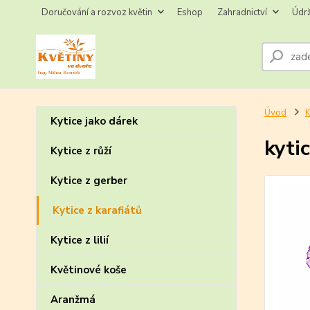
Doručování a rozvoz květin
Eshop
Zahradnictví
Údr
Úvod
K
Kytice jako dárek
kytic
Kytice z růží
Kytice z gerber
Kytice z karafiátů
Kytice z lilií
Květinové koše
Aranžmá