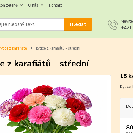
žba zeleně
O nás
Kontakt
Nevíte
Hledat
+420
ytice z karafiátů
kytice z karafiátů - střední
e z karafiátů - střední
15 k
Kytice
Dos
80
661