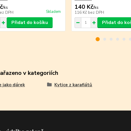
č
140 Kč
/
ks
/
ks
Skladem
ez DPH
116 Kč
bez DPH
Přidat do košíku
Přidat do ko
zařazeno v kategoriích
e jako dárek
Kytice z karafiátů