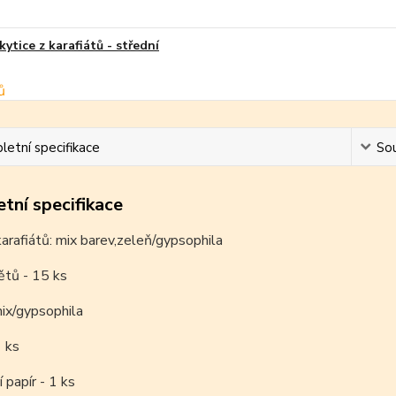
kytice z karafiátů - střední
etní specifikace
Sou
tní specifikace
karafiátů: mix barev,zeleň/gypsophila
ětů - 15 ks
ix/gypsophila
 ks
 papír - 1 ks