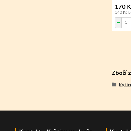
170 K
140 Kč
b
Zboží 
Kytic