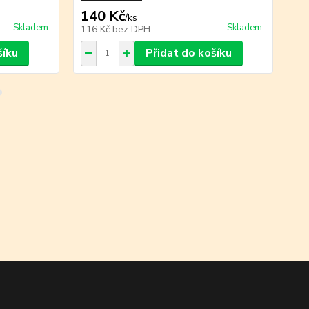
140 Kč
2
/
ks
Skladem
Skladem
116 Kč
bez DPH
22
šíku
Přidat do košíku