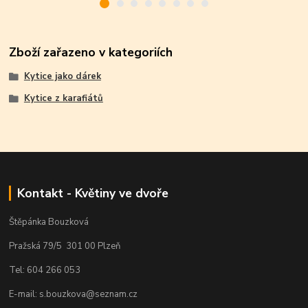
Zboží zařazeno v kategoriích
Kytice jako dárek
Kytice z karafiátů
Kontakt - Květiny ve dvoře
Štěpánka Bouzková
Pražská 79/5 301 00 Plzeň
Tel: 604 266 053
E-mail: s.bouzkova@seznam.cz