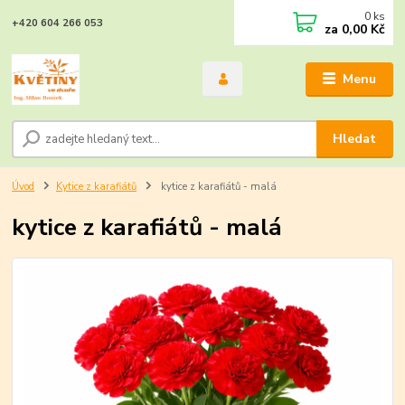
0
ks
+420 604 266 053
za
0,00 Kč
Menu
Hledat
Úvod
Kytice z karafiátů
kytice z karafiátů - malá
kytice z karafiátů - malá