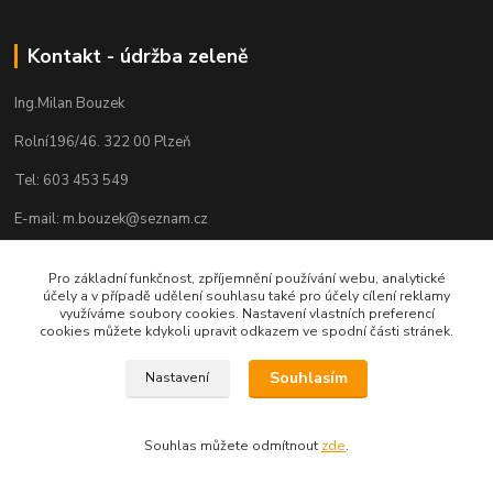
Kontakt - údržba zeleně
Ing.Milan Bouzek
Rolní196/46. 322 00 Plzeň
Tel: 603 453 549
E-mail: m.bouzek@seznam.cz
Pro základní funkčnost, zpříjemnění používání webu, analytické
účely a v případě udělení souhlasu také pro účely cílení reklamy
využíváme soubory cookies. Nastavení vlastních preferencí
cookies můžete kdykoli upravit odkazem ve spodní části stránek.
Souhlasím
Nastavení
Souhlas můžete odmítnout
zde
.
Vytvořeno na
Eshop-rychle.cz