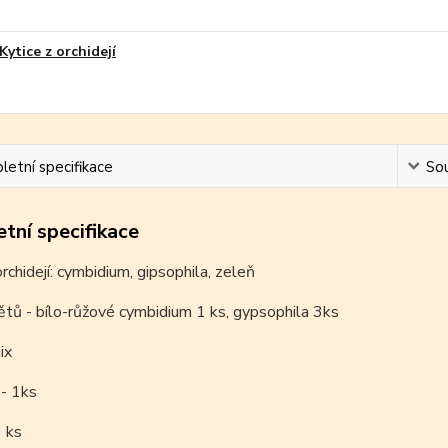
Kytice z orchidejí
etní specifikace
Sou
tní specifikace
orchidejí: cymbidium, gipsophila, zeleň
tů - bílo-růžové cymbidium 1 ks, gypsophila 3ks
mix
 - 1ks
 ks