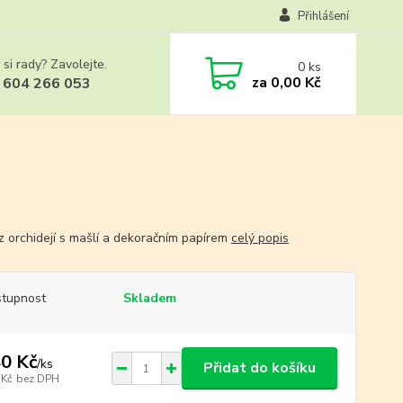
Přihlášení
 si rady? Zavolejte.
0
ks
za
0,00 Kč
 604 266 053
 z orchidejí s mašlí a dekoračním papírem
celý popis
tupnost
Skladem
0 Kč
/
ks
Přidat do košíku
 Kč
bez DPH