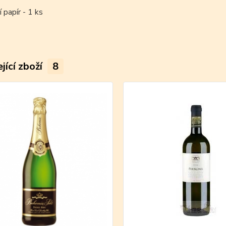
 papír - 1 ks
jící zboží
8