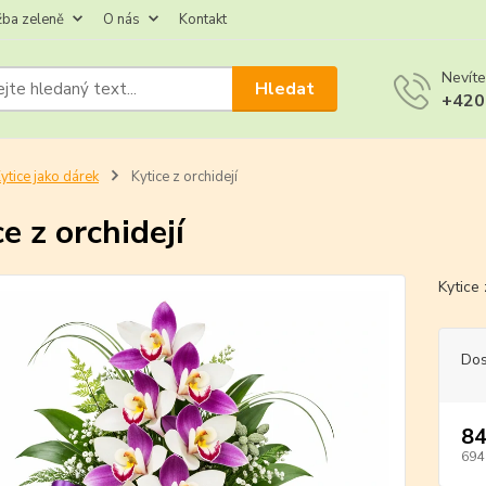
žba zeleně
O nás
Kontakt
Nevíte
Hledat
+420
ytice jako dárek
Kytice z orchidejí
e z orchidejí
Kytice
Dos
84
694