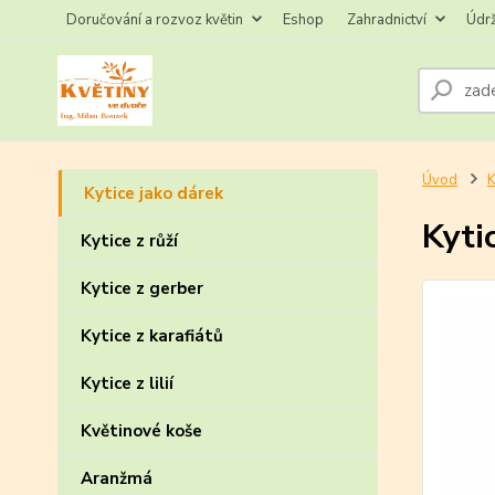
Doručování a rozvoz květin
Eshop
Zahradnictví
Údr
Úvod
K
Kytice jako dárek
Kytic
Kytice z růží
Kytice z gerber
Kytice z karafiátů
Kytice z lilií
Květinové koše
Aranžmá