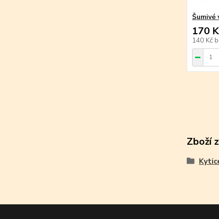
Šumivé 
170 K
140 Kč
b
Zboží 
Kytic