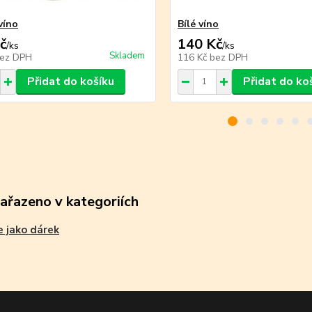
víno
Bílé víno
č
140 Kč
/
ks
/
ks
Skladem
ez DPH
116 Kč
bez DPH
Přidat do košíku
Přidat do ko
zařazeno v kategoriích
e jako dárek