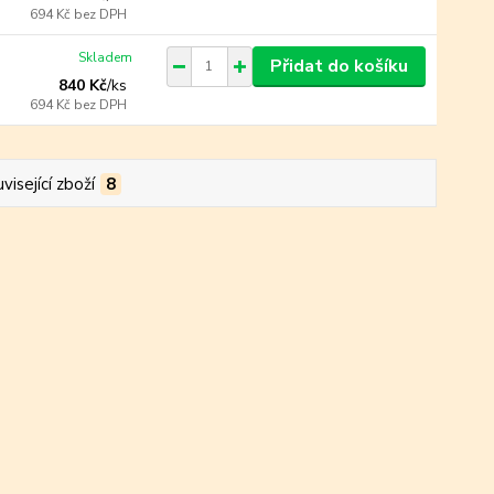
694 Kč
bez DPH
Skladem
Přidat do košíku
840 Kč
/
ks
694 Kč
bez DPH
visející zboží
8