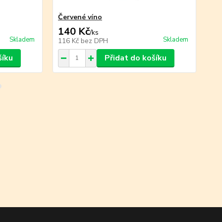
Červené víno
Vý
140 Kč
2
/
ks
Skladem
Skladem
116 Kč
bez DPH
22
šíku
Přidat do košíku