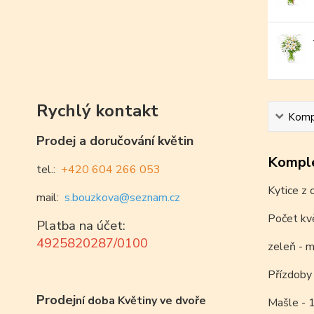
Rychlý kontakt
Kompl
Prodej a doručování květin
Komple
tel.:
+420 604 266 053
Kytice z 
mail:
s.bouzkova@seznam.cz
Počet kvě
Platba na účet:
4925820287/0100
zeleň - 
Přízdoby
Prodej
ní doba Květiny ve dvoře
Mašle - 1