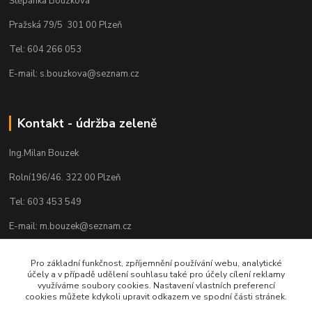
Štěpánka Bouzková
Pražská 79/5 301 00 Plzeň
Tel: 604 266 053
E-mail: s.bouzkova@seznam.cz
Kontakt - údržba zeleně
Ing.Milan Bouzek
Rolní196/46. 322 00 Plzeň
Tel: 603 453 549
E-mail: m.bouzek@seznam.cz
Pro základní funkčnost, zpříjemnění používání webu, analytické
účely a v případě udělení souhlasu také pro účely cílení reklamy
využíváme soubory cookies. Nastavení vlastních preferencí
cookies můžete kdykoli upravit odkazem ve spodní části stránek.