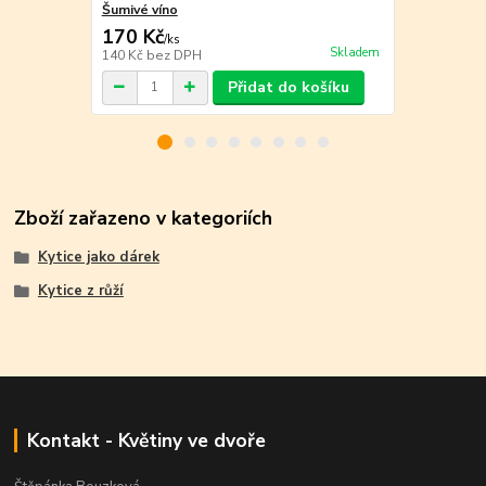
Šumivé víno
Bílé víno
170 Kč
140 Kč
/
ks
/
ks
Skladem
140 Kč
bez DPH
116 Kč
bez 
Přidat do košíku
Zboží zařazeno v kategoriích
Kytice jako dárek
Kytice z růží
Kontakt - Květiny ve dvoře