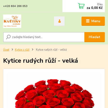
0
ks
+420 604 266 053
za
0,00 Kč
Menu
Hledat
Úvod
Kytice z růží
Kytice rudých růží - velká
Kytice rudých růží - velká