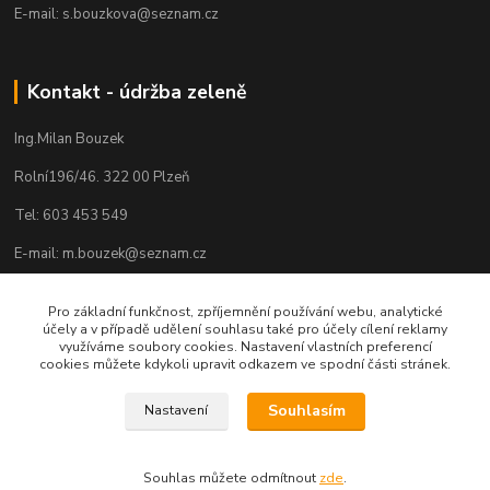
E-mail: s.bouzkova@seznam.cz
Kontakt - údržba zeleně
Ing.Milan Bouzek
Rolní196/46. 322 00 Plzeň
Tel: 603 453 549
E-mail: m.bouzek@seznam.cz
Pro základní funkčnost, zpříjemnění používání webu, analytické
účely a v případě udělení souhlasu také pro účely cílení reklamy
využíváme soubory cookies. Nastavení vlastních preferencí
cookies můžete kdykoli upravit odkazem ve spodní části stránek.
Souhlasím
Nastavení
Souhlas můžete odmítnout
zde
.