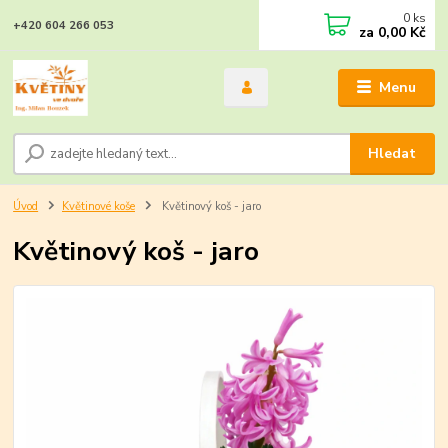
0
ks
+420 604 266 053
za
0,00 Kč
Menu
Hledat
Úvod
Květinové koše
Květinový koš - jaro
Květinový koš - jaro