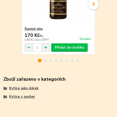
Šumivé víno
Bílé víno
170 Kč
140 Kč
/
ks
/
ks
Skladem
140 Kč
bez DPH
116 Kč
bez 
Přidat do košíku
Zboží zařazeno v kategoriích
Kytice jako dárek
Kytice z gerber