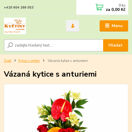
0
ks
+420 604 266 053
za
0,00 Kč
Menu
Hledat
Úvod
Kytice z gerber
Vázaná kytice s anturiemi
Vázaná kytice s anturiemi