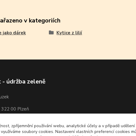
zařazeno v kategoriích
e jako dárek
Kytice z lilií
 - údržba zeleně
ouzek
. 322 00 Plzeň
3 549
čnost, zpříjemnění používání webu, analytické účely a v případě udělení
y využíváme soubory cookies. Nastavení vlastních preferencí cookies mů
ouzek@seznam.cz