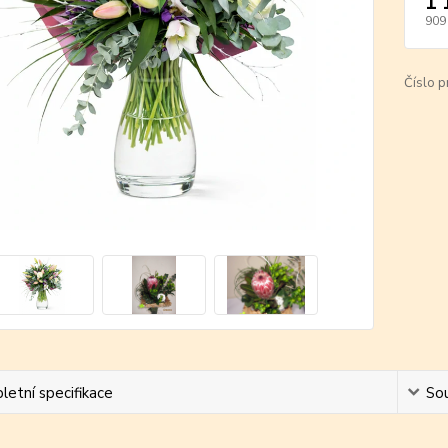
1 
909
Číslo p
etní specifikace
Sou