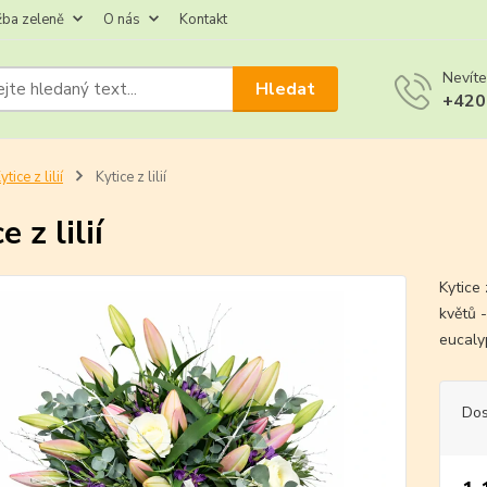
žba zeleně
O nás
Kontakt
Nevíte
Hledat
+420
ytice z lilií
Kytice z lilií
e z lilií
Kytice 
květů -
eucaly
Dos