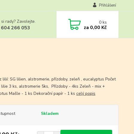
Přihlášení
 si rady? Zavolejte.
0
ks
za
0,00 Kč
 604 266 053
z lilií: SG lilien, alstromerie, přízdoby, zeleň , eucalyptus Počet
 lilie 3 ks, alstromerie 5ks, Přízdoby - 4ks Zeleň - mix +
ptus Mašle - 1 ks Dekorační papír - 1 ks
celý popis
tupnost
Skladem