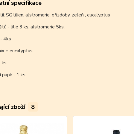
tní specifikace
ilií: SG lilien, alstromerie, přízdoby, zeleň , eucalyptus
tů - lilie 3 ks, alstromerie 5ks,
 - 4ks
ix + eucalyptus
 ks
 papír - 1 ks
jící zboží
8