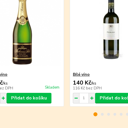
víno
Bílé víno
č
140 Kč
/
ks
/
ks
Skladem
ez DPH
116 Kč
bez DPH
Přidat do košíku
Přidat do ko