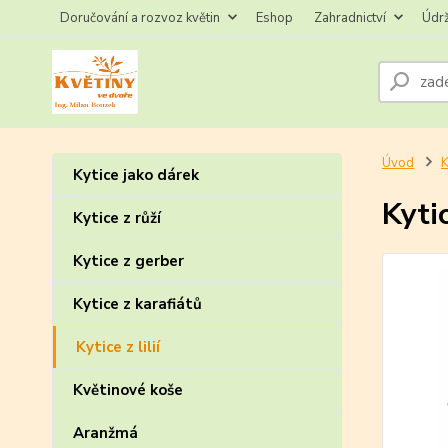
Doručování a rozvoz květin
Eshop
Zahradnictví
Údr
Úvod
K
Kytice jako dárek
Kytic
Kytice z růží
Kytice z gerber
Kytice z karafiátů
Kytice z lilií
Květinové koše
Aranžmá