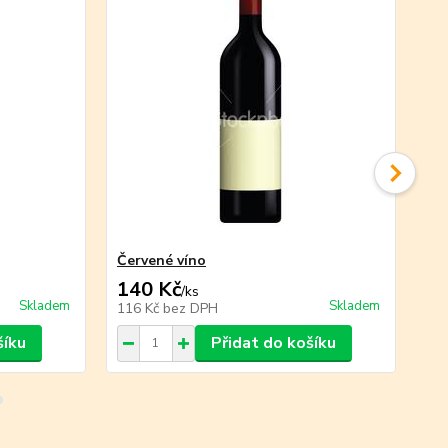
Červené víno
Vý
140 Kč
2
/
ks
Skladem
Skladem
116 Kč
bez DPH
22
šíku
Přidat do košíku