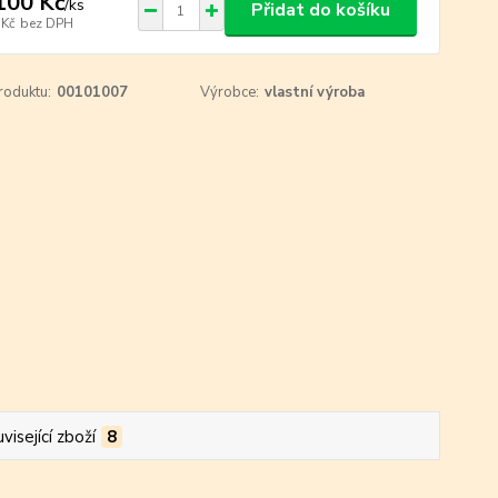
100 Kč
/
ks
Přidat do košíku
 Kč
bez DPH
roduktu:
00101007
Výrobce:
vlastní výroba
visející zboží
8