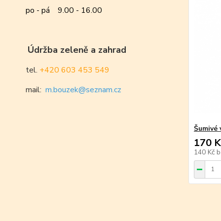
po - pá 9.00 - 16.00
Údržba zeleně a zahrad
tel.
+420 603 453 549
mail:
m.bouzek@seznam.cz
Šumivé 
170 K
140 Kč
b