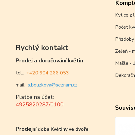
Komple
Kytice z l
Počet kvě
Přízdoby
Rychlý kontakt
Zeleň - m
Prodej a doručování květin
Mašle - 1
tel.:
+420 604 266 053
Dekorační
mail:
s.bouzkova@seznam.cz
Platba na účet:
4925820287/0100
Souvise
Prodej
ní doba Květiny ve dvoře