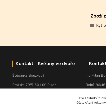
Zboží 
Kytic
Kontakt - Květiny ve dvoře
Kontakt
Štěpánka Bouzková
Ing.Milan B
Pražská 79/5 301 00 Plzeň
Rolní196/46
Tel: 604 266 053
Tel: 603 45
Pro základní funk
účely cílení reklam
E-mail: s.bouzkova@seznam.cz
E-mail: m.b