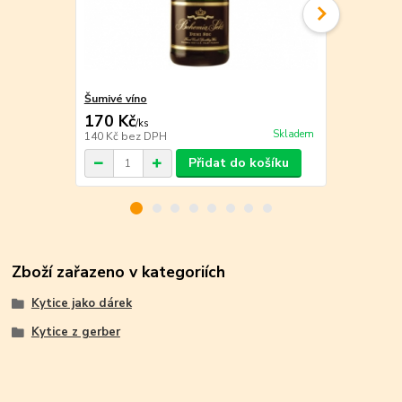
Šumivé víno
Bílé víno
170 Kč
140 Kč
/
ks
/
ks
Skladem
140 Kč
bez DPH
116 Kč
bez 
Přidat do košíku
Zboží zařazeno v kategoriích
Kytice jako dárek
Kytice z gerber