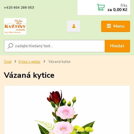
0
ks
+420 604 266 053
za
0,00 Kč
Menu
Hledat
Úvod
Kytice z gerber
Vázaná kytice
Vázaná kytice