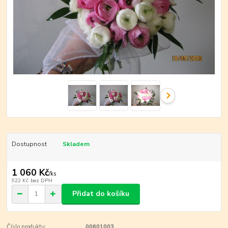
Dostupnost
Skladem
1 060 Kč
/
ks
922 Kč
bez DPH
Přidat do košíku
Číslo produktu:
00601003