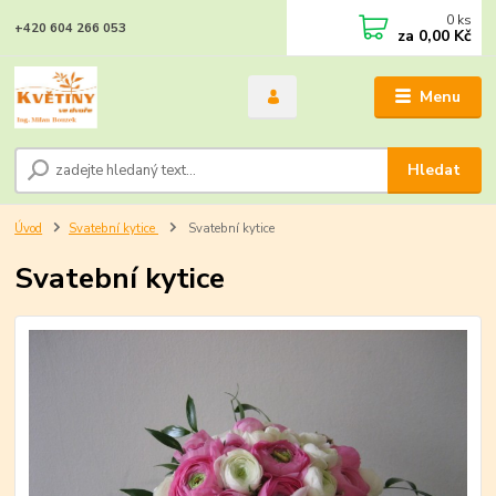
0
ks
+420 604 266 053
za
0,00 Kč
Menu
Hledat
Úvod
Svatební kytice
Svatební kytice
Svatební kytice