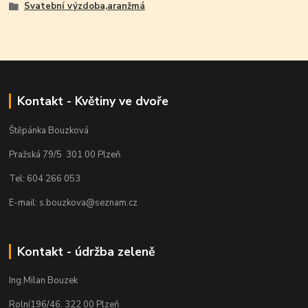
Svatební výzdoba,aranžmá
Kontakt - Květiny ve dvoře
Štěpánka Bouzková
Pražská 79/5 301 00 Plzeň
Tel: 604 266 053
E-mail: s.bouzkova@seznam.cz
Kontakt - údržba zeleně
Ing.Milan Bouzek
Rolní196/46. 322 00 Plzeň