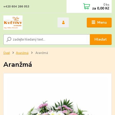
0
ks
+420 604 266 053
za
0,00 Kč
Menu
Hledat
Úvod
Aranžmá
Aranžmá
Aranžmá