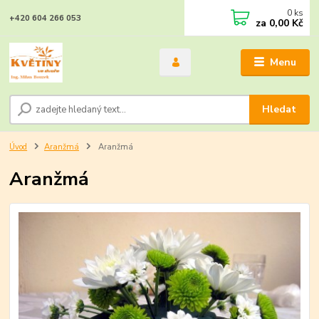
0
ks
+420 604 266 053
za
0,00 Kč
Menu
Hledat
Úvod
Aranžmá
Aranžmá
Aranžmá