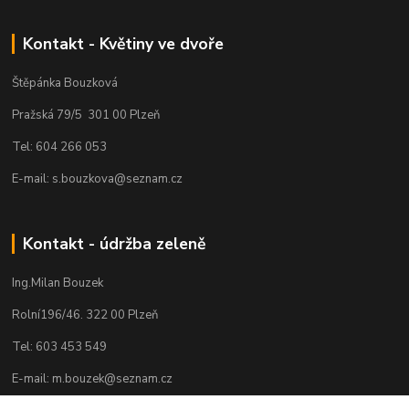
Kontakt - Květiny ve dvoře
Štěpánka Bouzková
Pražská 79/5 301 00 Plzeň
Tel: 604 266 053
E-mail: s.bouzkova@seznam.cz
Kontakt - údržba zeleně
Ing.Milan Bouzek
Rolní196/46. 322 00 Plzeň
Tel: 603 453 549
E-mail: m.bouzek@seznam.cz