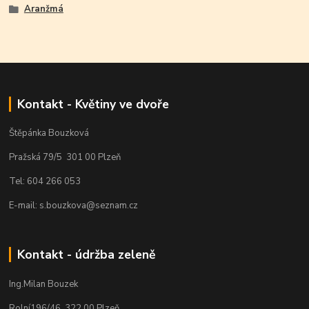
Aranžmá
Kontakt - Květiny ve dvoře
Štěpánka Bouzková
Pražská 79/5 301 00 Plzeň
Tel: 604 266 053
E-mail: s.bouzkova@seznam.cz
Kontakt - údržba zeleně
Ing.Milan Bouzek
Rolní196/46. 322 00 Plzeň