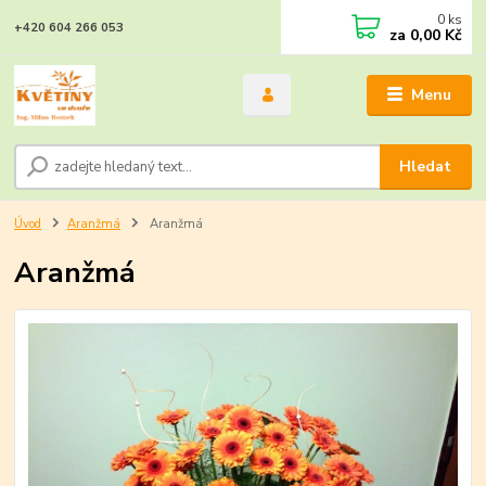
0
ks
+420 604 266 053
za
0,00 Kč
Menu
Hledat
Úvod
Aranžmá
Aranžmá
Aranžmá