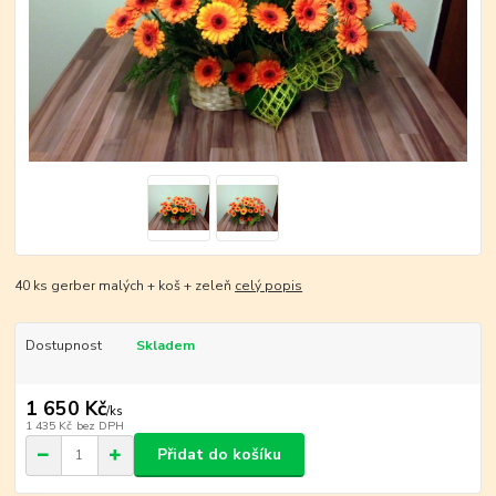
40 ks gerber malých + koš + zeleň
celý popis
Dostupnost
Skladem
1 650 Kč
/
ks
1 435 Kč
bez DPH
Přidat do košíku