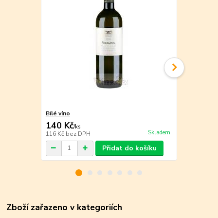
Bílé víno
J-p-chenet
140 Kč
170 Kč
/
ks
/
ks
Skladem
116 Kč
bez DPH
140 Kč
bez 
Přidat do košíku
Zboží zařazeno v kategoriích