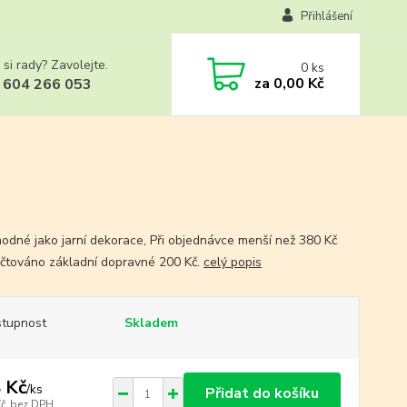
Přihlášení
 si rady? Zavolejte.
0
ks
za
0,00 Kč
 604 266 053
hodné jako jarní dekorace, Při objednávce menší než 380 Kč
čtováno základní dopravné 200 Kč.
celý popis
tupnost
Skladem
 Kč
/
ks
Přidat do košíku
Kč
bez DPH