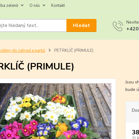
žba zeleně
O nás
Kontakt
Nevíte
Hledat
+420
větiny do zahrad a parků
PETRKLÍČ (PRIMULE)
RKLÍČ (PRIMULE)
Jsou v
bude ú
Dos
38
31 