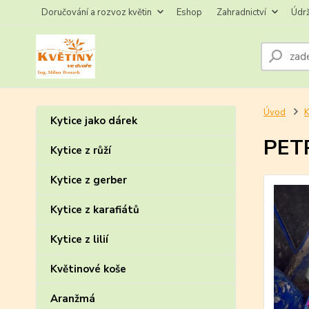
Doručování a rozvoz květin
Eshop
Zahradnictví
Údr
Úvod
K
Kytice jako dárek
PET
Kytice z růží
Kytice z gerber
Kytice z karafiátů
Kytice z lilií
Květinové koše
Aranžmá