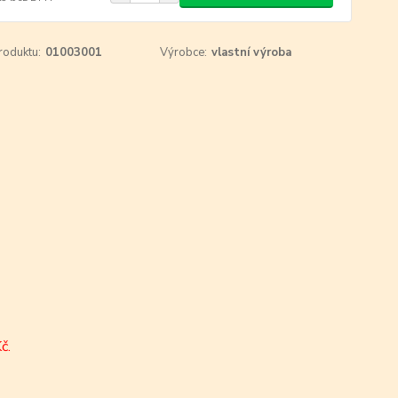
roduktu:
01003001
Výrobce:
vlastní výroba
č.