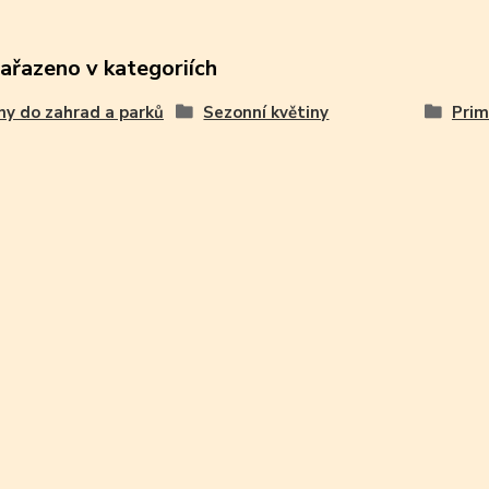
zařazeno v kategoriích
ny do zahrad a parků
Sezonní květiny
Prim