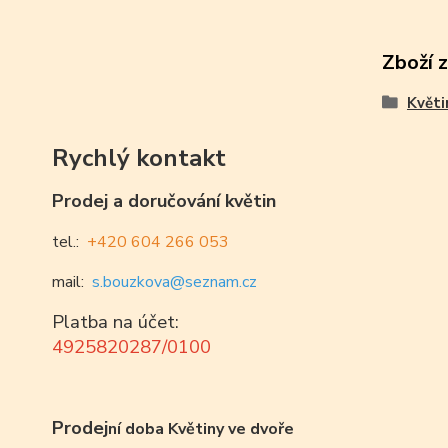
Zboží 
Květi
Rychlý kontakt
Prodej a doručování květin
tel.:
+420 604 266 053
mail:
s.bouzkova@seznam.cz
Platba na účet:
4925820287/0100
Prodej
ní doba Květiny ve dvoře